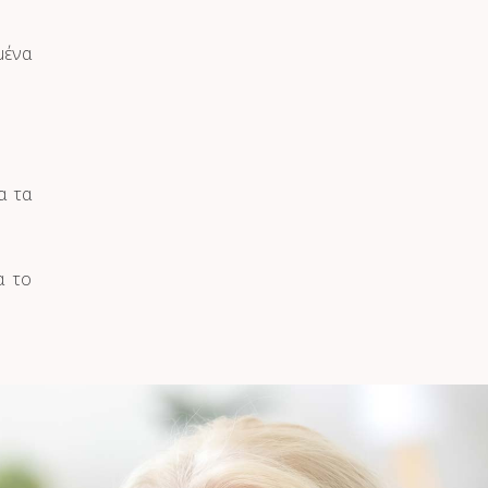
μένα
α τα
α το