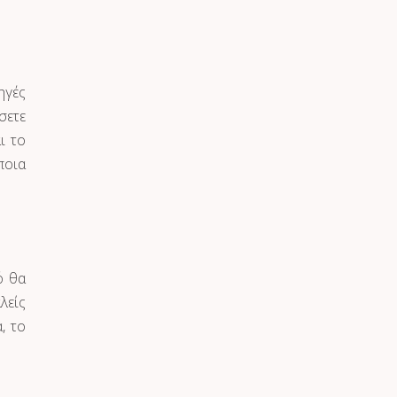
ηγές
σετε
ι το
ποια
ό θα
λείς
, το