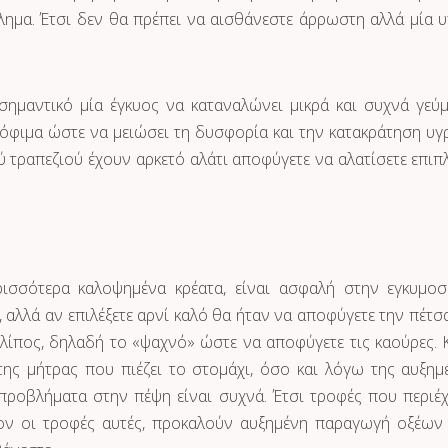
ημα. Έτσι δεν θα πρέπει να αισθάνεστε άρρωστη αλλά μία υ
ημαντικό μία έγκυος να καταναλώνει μικρά και συχνά γεύμ
όφιμα ώστε να μειώσει τη δυσφορία και την κατακράτηση υγ
τραπεζιού έχουν αρκετό αλάτι αποφύγετε να αλατίσετε επιπ
ρισσότερα καλοψημένα κρέατα, είναι ασφαλή στην εγκυμοσ
, αλλά αν επιλέξετε αρνί καλό θα ήταν να αποφύγετε την πέτσα
λίπος, δηλαδή το «ψαχνό» ώστε να αποφύγετε τις καούρες. 
ης μήτρας που πιέζει το στομάχι, όσο και λόγω της αυξημ
ροβλήματα στην πέψη είναι συχνά. Έτσι τροφές που περιέ
έον οι τροφές αυτές, προκαλούν αυξημένη παραγωγή οξέων