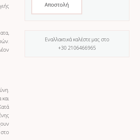
Αποστολή
γιής
ατα,
Εναλλακτικά καλέστε μας στο
ρών.
+30 2106466965
λέον
ύνη.
 και
Κατά
ένης
χουν
 στο