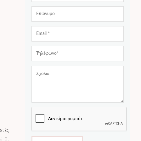
ετές
υ οι