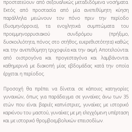
προστατεύουν από σεξουαλικώς μεταδιδόμενα νοσήματα.
Εκτός από προστασία από μία ανεπιθύμητη κύηση
παράλληλα μειώνουν τον πόνο πριν την περίοδο
(δυσμηνόρροια), τα ενοχλητικά συμπτώματα του
προεμμηνορρυσιακού συνδρόμου (πρήξιμο,
δυσκοιλιότητα, πόνος στο στήθος, ευερεθιστότητα) καθώς
και την ανεπιθύμητη τριχοφυΐα και την ακμή. Αποτελούνται
από οιστρογόνα και προγεσταγόνα και λαμβάνονται
καθημερινά με διακοπή μίας εβδομάδας κατά την οποία
έρχεται η περίοδος.
Προσοχή θα πρέπει να δίνεται σε κάποιες κατηγορίες
γυναικών, όπως για παράδειγμα σε γυναίκες άνω των 35
ετών που είναι βαριές καπνίστριες, γυναίκες με ιστορικό
καρκίνου του μαστού, γυναίκες με μη ελεγχόμενη υπέρταση
και με ιστορικό θρομβοεμβολικών επεισοδίων.